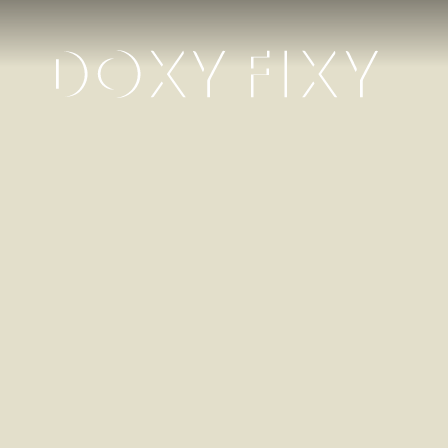
Het
Mysterie
van
de
Melkrobots
Het
gevecht
van
een
melkveehouder
tegen