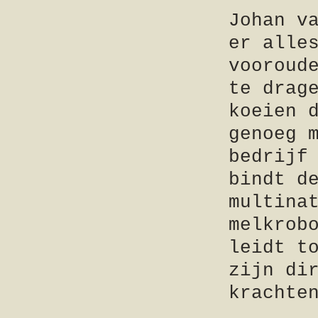
Johan v
er alle
vooroud
te drag
koeien 
genoeg 
bedrijf
bindt d
multina
melkrob
leidt t
zijn di
krachte